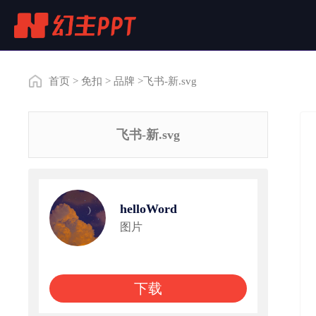
首页
>
免扣
>
品牌
>飞书-新.svg
飞书-新.svg
helloWord
图片
下载